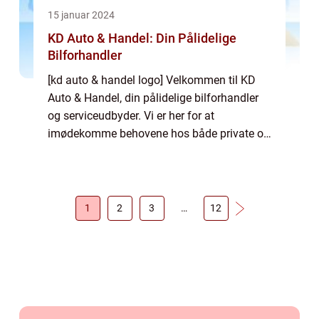
15 januar 2024
KD Auto & Handel: Din Pålidelige
Bilforhandler
[kd auto & handel logo] Velkommen til KD
Auto & Handel, din pålidelige bilforhandler
og serviceudbyder. Vi er her for at
imødekomme behovene hos både private og
virksomheder, der leder efter en pålidelig og
troværdig partner inden for bilha...
1
2
3
…
12