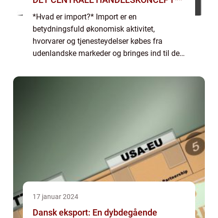
*Hvad er import?* Import er en
betydningsfuld økonomisk aktivitet,
hvorvarer og tjenesteydelser købes fra
udenlandske markeder og bringes ind til det
lokale marked i en anden region eller et
andet land. Import har været en afgørende
komponent i inter...
17 januar 2024
Dansk eksport: En dybdegående