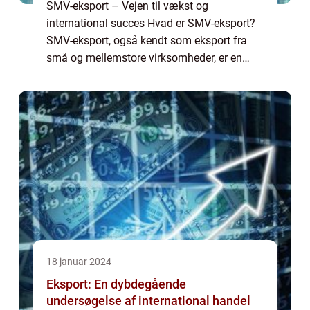
SMV-eksport – Vejen til vækst og
international succes Hvad er SMV-eksport?
SMV-eksport, også kendt som eksport fra
små og mellemstore virksomheder, er en
vigtig faktor for vækst og succes på den
internationale scene. SMV’er udgør en stor ...
18 januar 2024
Eksport: En dybdegående
undersøgelse af international handel