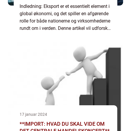
Indledning: Eksport er et essentielt element i
global økonomi, og det spiller en afgørende
rolle for både nationerne og virksomhederne
rundt om i verden. Denne artikel vil udforske
og uddybe konceptet om eksport, dens
historiske udvikling, og give væ...
17 januar 2024
**IMPORT: HVAD DU SKAL VIDE OM
DET CENTRALE HANDELSKONCEPT**