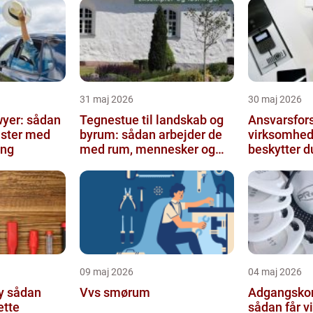
31 maj 2026
30 maj 2026
wyer: sådan
Tegnestue til landskab og
Ansvarsfors
ister med
byrum: sådan arbejder de
virksomhed
ing
med rum, mennesker og
beskytter d
natur
09 maj 2026
04 maj 2026
an
Vvs smørum
Adgangskon
ette
sådan får 