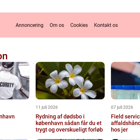
Annoncering
Om os
Cookies
Kontakt os
on
11 juli 2026
07 juli 2026
enhavn
Rydning af dødsbo i
Field service af
københavn sådan får du et
affaldshånd
trygt og overskueligt forløb
hos jer