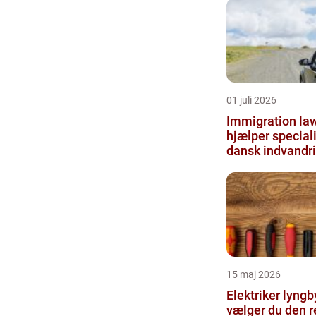
01 juli 2026
Immigration la
hjælper special
dansk indvandr
15 maj 2026
Elektriker lyngby såd
vælger du den r