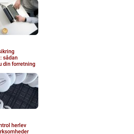
ikring
: sådan
u din forretning
trol herlev
virksomheder