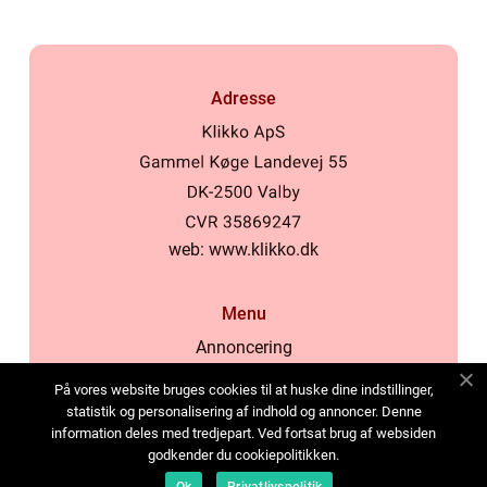
Adresse
web:
www.klikko.dk
Menu
Annoncering
Om os
På vores website bruges cookies til at huske dine indstillinger,
Cookies
statistik og personalisering af indhold og annoncer. Denne
information deles med tredjepart. Ved fortsat brug af websiden
Kontakt os
godkender du cookiepolitikken.
Sitemap