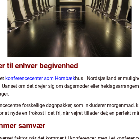
r til enhver begivenhed
 et
konferencecenter som Hornbæk
hus i Nordsjælland er muligh
 Uanset om det drejer sig om dagsmøder eller heldagsarrangement
nger.
ncecentre forskellige døgnpakker, som inkluderer morgenmad, k
t nyde en frokost i det fri, når vejret tillader det; en perfekt m
emmer samvær
overset faktor, når det kommer til konferencer, men i et konfer