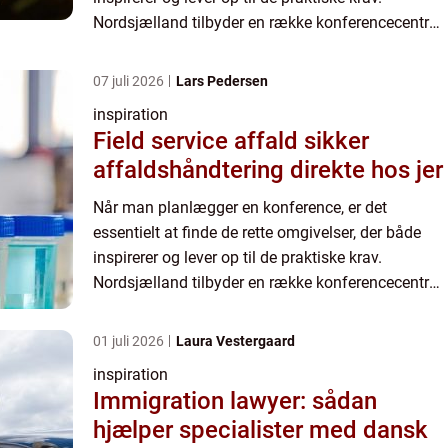
Nordsjælland tilbyder en række konferencecentre,
der kan imødekomme forskell...
07 juli 2026
Lars Pedersen
inspiration
Field service affald sikker
affaldshåndtering direkte hos jer
Når man planlægger en konference, er det
essentielt at finde de rette omgivelser, der både
inspirerer og lever op til de praktiske krav.
Nordsjælland tilbyder en række konferencecentre,
der kan imødekomme forskell...
01 juli 2026
Laura Vestergaard
inspiration
Immigration lawyer: sådan
hjælper specialister med dansk