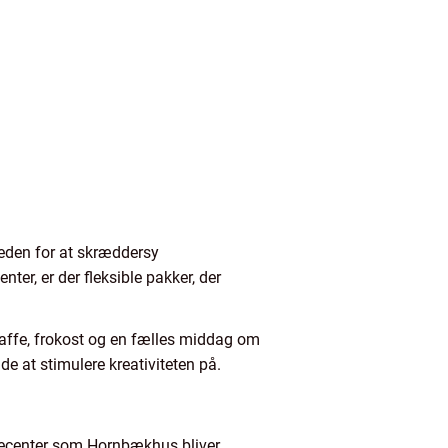
eden for at skræddersy
er, er der fleksible pakker, der
affe, frokost og en fælles middag om
åde at stimulere kreativiteten på.
encecenter som Hornbækhus bliver