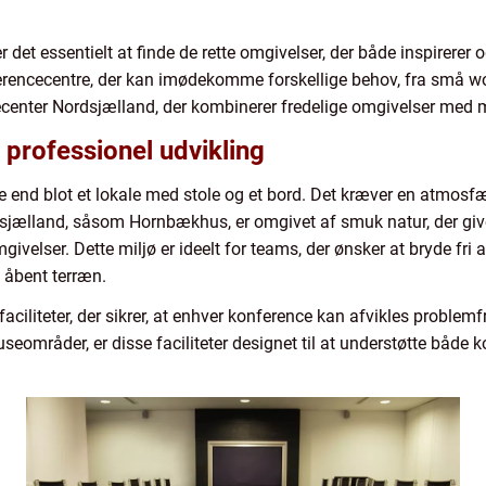
et essentielt at finde de rette omgivelser, der både inspirerer og
rencecentre, der kan imødekomme forskellige behov, fra små wor
ecenter Nordsjælland, der kombinerer fredelige omgivelser med m
professionel udvikling
 end blot et lokale med stole og et bord. Det kræver en atmosfær
sjælland, såsom Hornbækhus, er omgivet af smuk natur, der giv
omgivelser. Dette miljø er ideelt for teams, der ønsker at bryde f
g åbent terræn.
aciliteter, der sikrer, at enhver konference kan afvikles problemf
seområder, er disse faciliteter designet til at understøtte båd