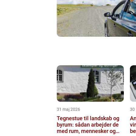
31 maj 2026
30
Tegnestue til landskab og
An
byrum: sådan arbejder de
vi
med rum, mennesker og
be