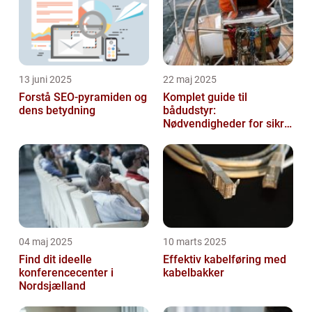
13 juni 2025
22 maj 2025
Forstå SEO-pyramiden og
Komplet guide til
dens betydning
bådudstyr:
Nødvendigheder for sikre
og dejlige sejlture
04 maj 2025
10 marts 2025
Find dit ideelle
Effektiv kabelføring med
konferencecenter i
kabelbakker
Nordsjælland