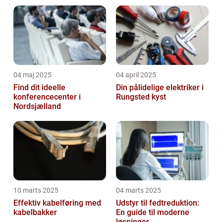
og dejlige sejlture
04 maj 2025
04 april 2025
Find dit ideelle
Din pålidelige elektriker i
konferencecenter i
Rungsted kyst
Nordsjælland
10 marts 2025
04 marts 2025
Effektiv kabelføring med
Udstyr til fedtreduktion:
kabelbakker
En guide til moderne
løsninger