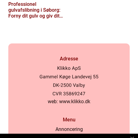
Professionel
gulvafslibning i Søborg:
Forny dit gulv og giv dit
hjem nyt liv
Adresse
web:
www.klikko.dk
Menu
Annoncering
Om os