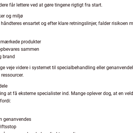
e får lettere ved at gøre tingene rigtigt fra start.
er og miljø
 håndteres ensartet og efter klare retningslinjer, falder risikoen 
ejlmærkede produkter
ke opbevares sammen
og brand
ige veje videre i systemet til specialbehandling eller genanvende
 ressourcer.
dele
g at få eksterne specialister ind. Mange oplever dog, at en veldr
fordi:
kan genanvendes
iftsstop