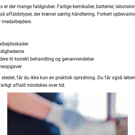
 er der mange faldgruber. Farlige kemikalier, batterier, laborator
å affaldstyper, der kræver særlig håndtering. Forkert opbevaring 
or medarbejdere.
 arbejdsskader
ndighederne
videre til korrekt behandling og genanvendelse
erneopgaver
å stedet, får du ikke kun en praktisk oprydning. Du får også løbe
rligt affald mindskes over tid.