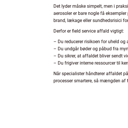
Det lyder måske simpelt, men i praksis
aerosoler er bare nogle få eksempler p
brand, lækage eller sundhedsrisici f
Derfor er field service affald vigtigt:
– Du reducerer risikoen for uheld og
– Du undgår bøder og påbud fra my
– Du sikrer, at affaldet bliver sendt 
– Du frigiver interne ressourcer til k
Når specialister håndterer affaldet p
processer smartere, så mængden af fa