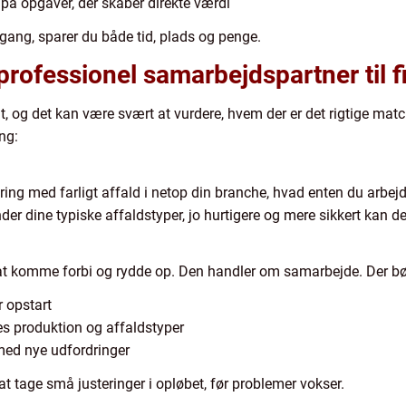
på opgaver, der skaber direkte værdi
 gang, sparer du både tid, plads og penge.
rofessionel samarbejdspartner til fi
t, og det kan være svært at vurdere, hvem der er det rigtige mat
ng:
ring med farligt affald i netop din branche, hvad enten du arbejde
der dine typiske affaldstyper, jo hurtigere og mere sikkert kan de
at komme forbi og rydde op. Den handler om samarbejde. Der bø
 opstart
s produktion og affaldstyper
 med nye udfordringer
at tage små justeringer i opløbet, før problemer vokser.