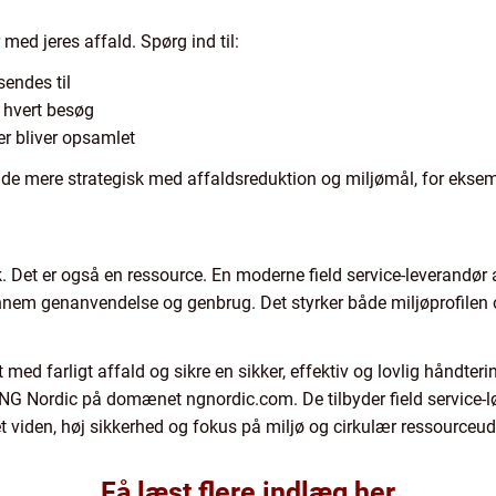
med jeres affald. Spørg ind til:
endes til
 hvert besøg
 bliver opsamlet
jde mere strategisk med affaldsreduktion og miljømål, for ekse
. Det er også en ressource. En moderne field service-leverandør a
nnem genanvendelse og genbrug. Det styrker både miljøprofilen o
 med farligt affald og sikre en sikker, effektiv og lovlig håndteri
G Nordic på domænet ngnordic.com. De tilbyder field service-lø
 viden, høj sikkerhed og fokus på miljø og cirkulær ressourceud
Få læst flere indlæg her