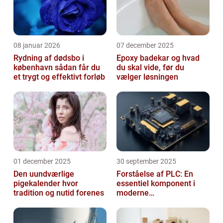
08 januar 2026
07 december 2025
Rydning af dødsbo i
Epoxy badekar og hvad
københavn sådan får du
du skal vide, før du
et trygt og effektivt forløb
vælger løsningen
01 december 2025
30 september 2025
Den uundværlige
Forståelse af PLC: En
pigekalender hvor
essentiel komponent i
tradition og nutid forenes
moderne
industrielektronik