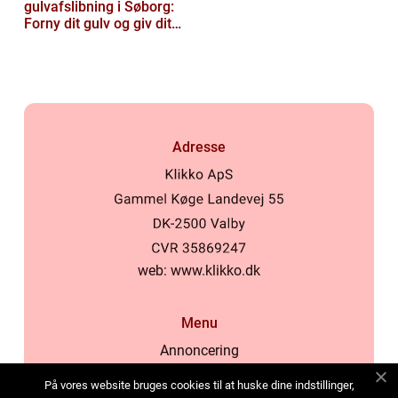
gulvafslibning i Søborg:
Forny dit gulv og giv dit
hjem nyt liv
Adresse
web:
www.klikko.dk
Menu
Annoncering
Om os
På vores website bruges cookies til at huske dine indstillinger,