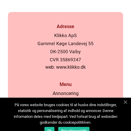
Adresse
web:
www.klikko.dk
Menu
Annoncering
Om os
På vores website bruges cookies til at huske dine indstillinger,
Cookies
statistik og personalisering af indhold og annoncer. Denne
information deles med tredjepart. Ved fortsat brug af websiden
Kontakt os
godkender du cookiepolitikken.
Sitemap