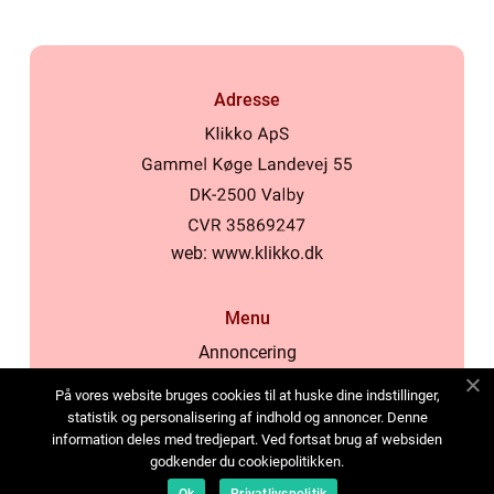
Adresse
web:
www.klikko.dk
Menu
Annoncering
Om os
På vores website bruges cookies til at huske dine indstillinger,
Cookies
statistik og personalisering af indhold og annoncer. Denne
information deles med tredjepart. Ved fortsat brug af websiden
Kontakt os
godkender du cookiepolitikken.
Sitemap