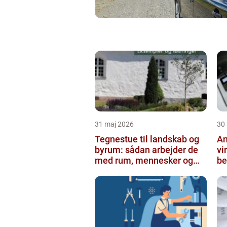
31 maj 2026
30
Tegnestue til landskab og
An
byrum: sådan arbejder de
vi
med rum, mennesker og
be
natur