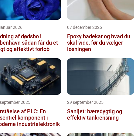
 januar 2026
07 december 2025
dning af dødsbo i
Epoxy badekar og hvad du
havn sådan får du et
skal vide, før du vælger
ygt og effektivt forløb
løsningen
 september 2025
29 september 2025
rståelse af PLC: En
Sanijet: bæredygtig og
sentiel komponent i
effektiv tankrensning
derne industrielektronik