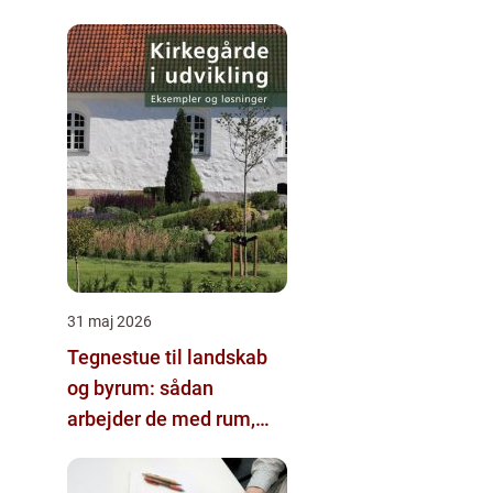
indvandring
31 maj 2026
Tegnestue til landskab
og byrum: sådan
arbejder de med rum,
mennesker og natur