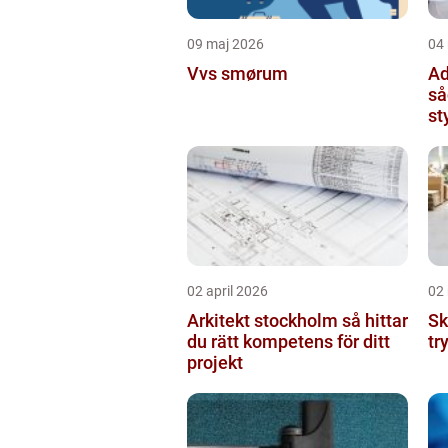
09 maj 2026
04
Vvs smørum
Ad
så
st
02 april 2026
02
Arkitekt stockholm så hittar
Skr
du rätt kompetens för ditt
tr
projekt