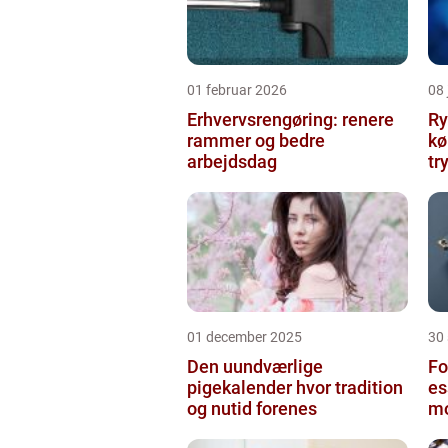
01 februar 2026
08
Erhvervsrengøring: renere
Ry
rammer og bedre
køben
arbejdsdag
tr
01 december 2025
30
Den uundværlige
Fo
pigekalender hvor tradition
es
og nutid forenes
mo