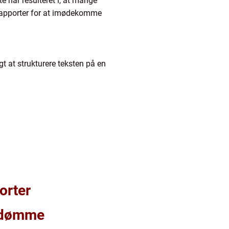
 har resulteret i, at mange
-rapporter for at imødekomme
t at strukturere teksten på en
orter
omdømme