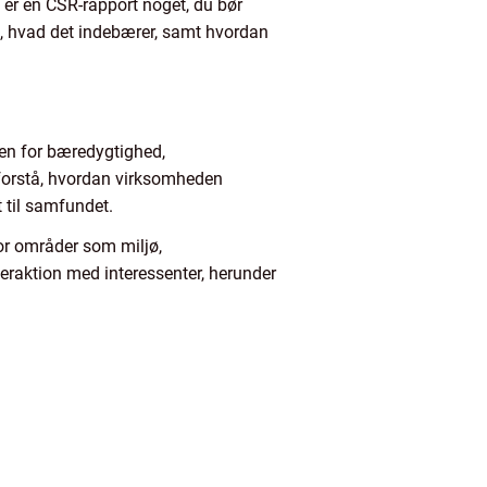
 er en CSR-rapport noget, du bør
å, hvad det indebærer, samt hvordan
den for bæredygtighed,
 forstå, hvordan virksomheden
 til samfundet.
or områder som miljø,
raktion med interessenter, herunder