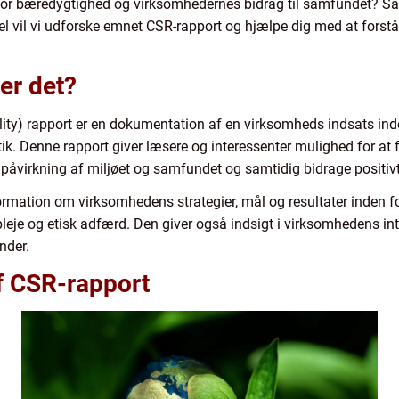
ig for bæredygtighed og virksomhedernes bidrag til samfundet? Så
kel vil vi udforske emnet CSR-rapport og hjælpe dig med at forst
er det?
ity) rapport er en dokumentation af en virksomheds indsats in
. Denne rapport giver læsere og interessenter mulighed for at
 påvirkning af miljøet og samfundet og samtidig bidrage positivt
ormation om virksomhedens strategier, mål og resultater inden f
e og etisk adfærd. Den giver også indsigt i virksomhedens inte
nder.
af CSR-rapport