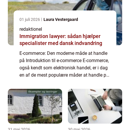
01 juli 2026
Laura Vestergaard
redaktionel
Immigration lawyer: sådan hjælper
specialister med dansk indvandring
E-commerce: Den moderne måde at handle
på Introduktion til e-commerce E-commerce,
også kendt som elektronisk handel, er i dag
en af de mest populære måder at handle på.
Med e-commerce kan man nemt og bekvemt
købe og sælge varer og tjenesteydelser via...
31 maj 2026
30 maj 2026