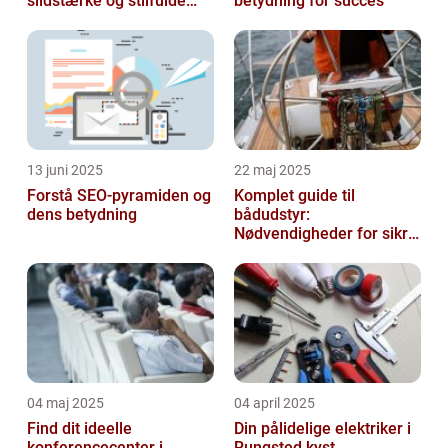
slidstærke og stilfulde
betydning for succes
gulve
13 juni 2025
22 maj 2025
Forstå SEO-pyramiden og
Komplet guide til
dens betydning
bådudstyr:
Nødvendigheder for sikre
og dejlige sejlture
04 maj 2025
04 april 2025
Find dit ideelle
Din pålidelige elektriker i
konferencecenter i
Rungsted kyst