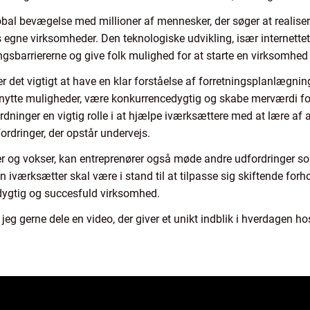
obal bevægelse med millioner af mennesker, der søger at realiser
gne virksomheder. Den teknologiske udvikling, især internettet
sbarriererne og give folk mulighed for at starte en virksomhed
r det vigtigt at have en klar forståelse af forretningsplanlæg
g udnytte muligheder, være konkurrencedygtig og skabe merværdi 
rdninger en vigtig rolle i at hjælpe iværksættere med at lære af 
rdringer, der opstår undervejs.
 og vokser, kan entreprenører også møde andre udfordringer so
En iværksætter skal være i stand til at tilpasse sig skiftende fo
dygtig og succesfuld virksomhed.
 jeg gerne dele en video, der giver et unikt indblik i hverdagen h