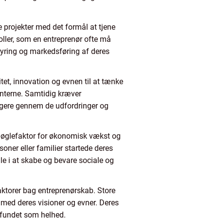
e projekter med det formål at tjene
oller, som en entreprenør ofte må
 styring og markedsføring af deres
tet, innovation og evnen til at tænke
enterne. Samtidig kræver
vigere gennem de udfordringer og
 nøglefaktor for økonomisk vækst og
oner eller familier startede deres
le i at skabe og bevare sociale og
faktorer bag entreprenørskab. Store
med deres visioner og evner. Deres
mfundet som helhed.