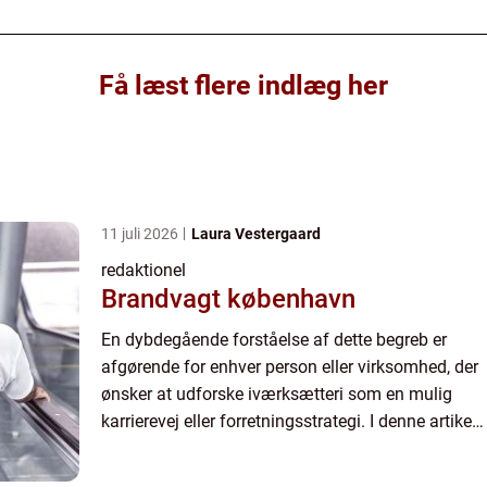
Få læst flere indlæg her
11 juli 2026
Laura Vestergaard
redaktionel
Brandvagt københavn
En dybdegående forståelse af dette begreb er
afgørende for enhver person eller virksomhed, der
ønsker at udforske iværksætteri som en mulig
karrierevej eller forretningsstrategi. I denne artikel
vil vi udforske betydningen af at være en
entreprenør o...