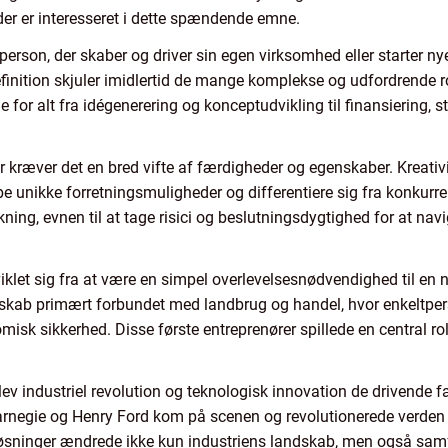
, der er interesseret i dette spændende emne.
erson, der skaber og driver sin egen virksomhed eller starter ny
finition skjuler imidlertid de mange komplekse og udfordrende r
e for alt fra idégenerering og konceptudvikling til finansiering,
 kræver det en bred vifte af færdigheder og egenskaber. Kreativi
be unikke forretningsmuligheder og differentiere sig fra konkurr
ning, evnen til at tage risici og beslutningsdygtighed for at na
viklet sig fra at være en simpel overlevelsesnødvendighed til en
rskab primært forbundet med landbrug og handel, hvor enkeltpers
sk sikkerhed. Disse første entreprenører spillede en central rol
blev industriel revolution og teknologisk innovation de drivende 
rnegie og Henry Ford kom på scenen og revolutionerede verden 
løsninger ændrede ikke kun industriens landskab, men også sa