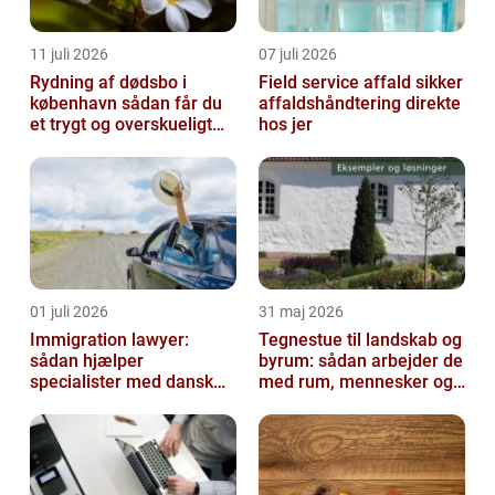
11 juli 2026
07 juli 2026
Rydning af dødsbo i
Field service affald sikker
københavn sådan får du
affaldshåndtering direkte
et trygt og overskueligt
hos jer
forløb
01 juli 2026
31 maj 2026
Immigration lawyer:
Tegnestue til landskab og
sådan hjælper
byrum: sådan arbejder de
specialister med dansk
med rum, mennesker og
indvandring
natur