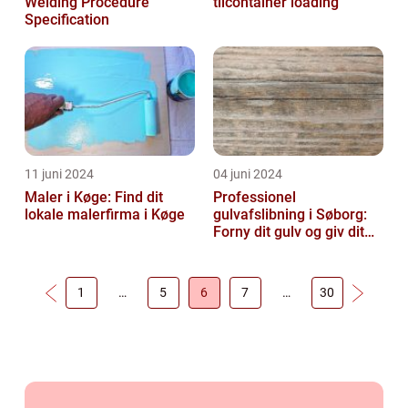
Welding Procedure
tilcontainer loading
Specification
11 juni 2024
04 juni 2024
Maler i Køge: Find dit
Professionel
lokale malerfirma i Køge
gulvafslibning i Søborg:
Forny dit gulv og giv dit
hjem nyt liv
1
…
5
6
7
…
30