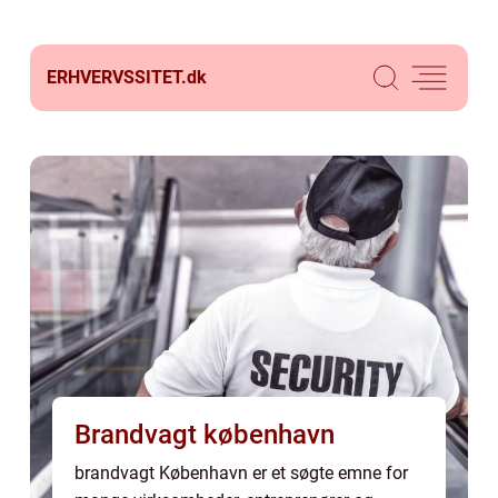
ERHVERVSSITET.
dk
Brandvagt københavn
brandvagt København er et søgte emne for