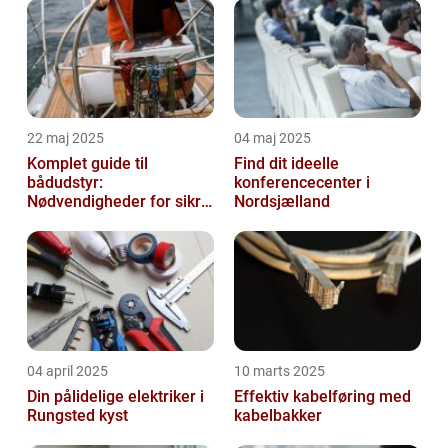
22 maj 2025
04 maj 2025
Komplet guide til
Find dit ideelle
bådudstyr:
konferencecenter i
Nødvendigheder for sikre
Nordsjælland
og dejlige sejlture
04 april 2025
10 marts 2025
Din pålidelige elektriker i
Effektiv kabelføring med
Rungsted kyst
kabelbakker