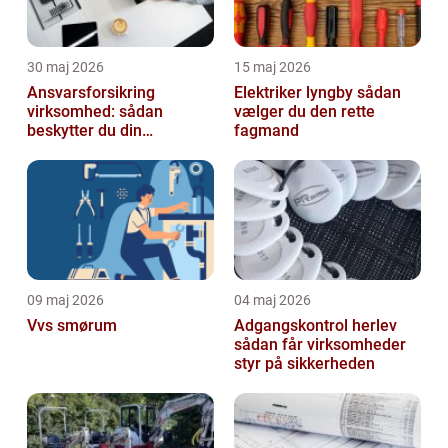
30 maj 2026
15 maj 2026
Ansvarsforsikring
Elektriker lyngby sådan
virksomhed: sådan
vælger du den rette
beskytter du din
fagmand
forretning
09 maj 2026
04 maj 2026
Vvs smørum
Adgangskontrol herlev
sådan får virksomheder
styr på sikkerheden