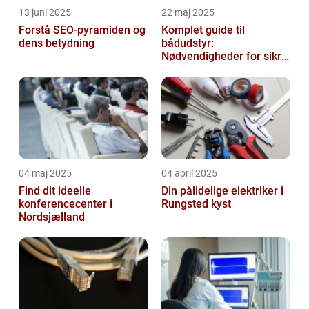
13 juni 2025
22 maj 2025
Forstå SEO-pyramiden og
Komplet guide til
dens betydning
bådudstyr:
Nødvendigheder for sikre
og dejlige sejlture
04 maj 2025
04 april 2025
Find dit ideelle
Din pålidelige elektriker i
konferencecenter i
Rungsted kyst
Nordsjælland