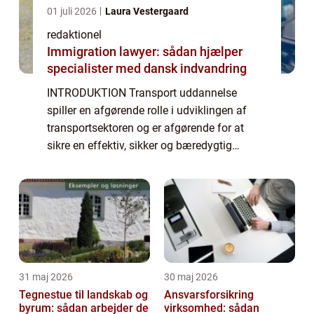
01 juli 2026
Laura Vestergaard
redaktionel
Immigration lawyer: sådan hjælper
specialister med dansk indvandring
INTRODUKTION Transport uddannelse
spiller en afgørende rolle i udviklingen af
transportsektoren og er afgørende for at
sikre en effektiv, sikker og bæredygtig
bevægelse af varer og mennesker. Denne
artikel giver en dybdegående præsentation
af transpo...
31 maj 2026
30 maj 2026
Tegnestue til landskab og
Ansvarsforsikring
byrum: sådan arbejder de
virksomhed: sådan